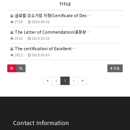
TITLE
글로벌 강소기업 지정(Certificate of Des…
2739
2019.06.03
The Letter of Commendation(표창장…
2532
2019.05.03
The certification of Excellent…
2812
2019.05.03
정렬
1
Contact Information